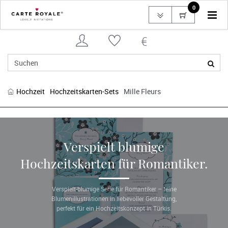
0
Tog
navi
Hochzeit
Hochzeitskarten-Sets
Mille Fleurs
Verspielt blumige
Hochzeitskarten für Romantiker.
Verspielt-blumige Serie für Romantiker – feine
Blumenillustrationen in liebevoller Gestaltung,
perfekt für ein Hochzeitskonzept in Türkis.