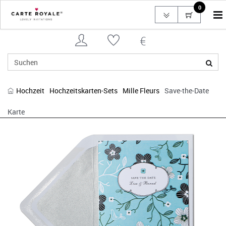
0
To
na
Hochzeit
Hochzeitskarten-Sets
Mille Fleurs
Save-the-Date
Karte