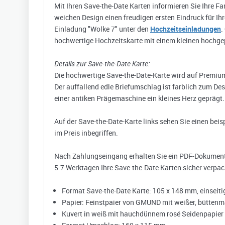
Mit Ihren Save-the-Date Karten informieren Sie Ihre Fa
weichen Design einen freudigen ersten Eindruck für Ihr
Einladung "Wolke 7" unter den
Hochzeitseinladungen
.
hochwertige Hochzeitskarte mit einem kleinen hochge
Details zur Save-the-Date Karte:
Die hochwertige Save-the-Date-Karte wird auf Premium-
Der auffallend edle Briefumschlag ist farblich zum D
einer antiken Prägemaschine ein kleines Herz geprägt.
Auf der Save-the-Date-Karte links sehen Sie einen bei
im Preis inbegriffen.
Nach Zahlungseingang erhalten Sie ein PDF-Dokument m
5-7 Werktagen Ihre Save-the-Date Karten sicher verpack
Format Save-the-Date Karte: 105 x 148 mm, einseiti
Papier: Feinstpaier von GMUND mit weißer, büttenmat
Kuvert in weiß mit hauchdünnem rosé Seidenpapier 