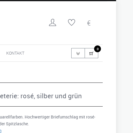
0
KONTAKT
terie: rosé, silber und grün
quarellfarben. Hochwertiger Briefumschlag mit rosé-
er Spitzlasche.
n