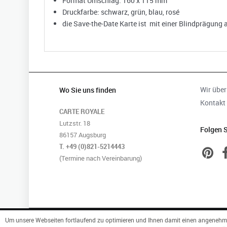
Format Umschlag: 160 x 115 mm
Druckfarbe: schwarz, grün, blau, rosé
die Save-the-Date Karte ist mit einer Blindprägung 
Wir über
Wo Sie uns finden
Kontakt
CARTE ROYALE
Lutzstr. 18
Folgen S
86157 Augsburg
T. +49 (0)821-5214443
(Termine nach Vereinbarung)
Um unsere Webseiten fortlaufend zu optimieren und Ihnen damit einen angenehmen
CARTE ROYALE © 2026