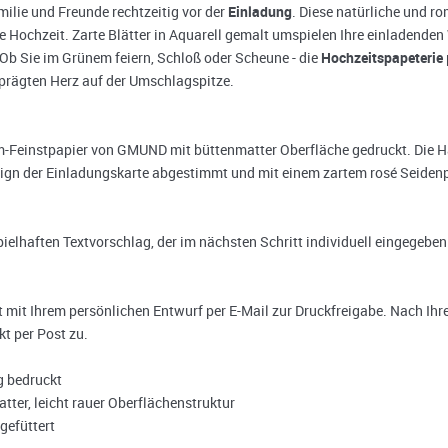
milie und Freunde rechtzeitig vor der
Einladung
. Diese natürliche und r
e Hochzeit. Zarte Blätter in Aquarell gemalt umspielen Ihre einladenden
 Ob Sie im Grünem feiern, Schloß oder Scheune - die
Hochzeitspapeterie
prägten Herz auf der Umschlagspitze.
Feinstpapier von GMUND mit büttenmatter Oberfläche gedruckt. Die Hapt
esign der Einladungskarte abgestimmt und mit einem zartem rosé Seidenp
spielhaften Textvorschlag, der im nächsten Schritt individuell eingegebe
it Ihrem persönlichen Entwurf per E-Mail zur Druckfreigabe. Nach Ihre
t per Post zu.
g bedruckt
ter, leicht rauer Oberflächenstruktur
gefüttert