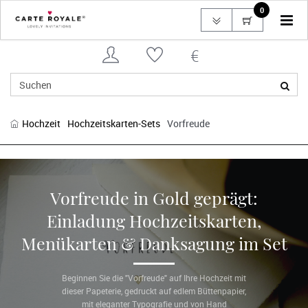
0
Tog
navi
Hochzeit
Hochzeitskarten-Sets
Vorfreude
Vorfreude in Gold geprägt:
Einladung Hochzeitskarten,
Menükarten & Danksagung im Set
Beginnen Sie die "Vorfreude" auf Ihre Hochzeit mit
dieser Papeterie, gedruckt auf edlem Büttenpapier,
mit eleganter Typografie und von Hand