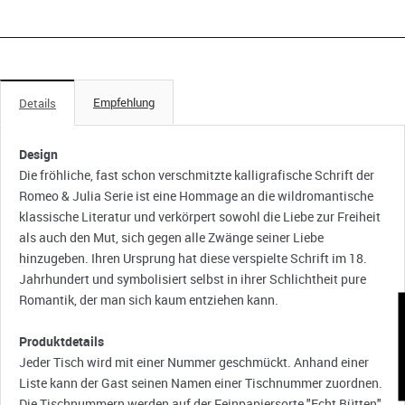
Empfehlung
Details
Design
Die fröhliche, fast schon verschmitzte kalligrafische Schrift der
Romeo & Julia Serie ist eine Hommage an die wildromantische
klassische Literatur und verkörpert sowohl die Liebe zur Freiheit
als auch den Mut, sich gegen alle Zwänge seiner Liebe
hinzugeben. Ihren Ursprung hat diese verspielte Schrift im 18.
Jahrhundert und symbolisiert selbst in ihrer Schlichtheit pure
Romantik, der man sich kaum entziehen kann.
K
Produktdetails
Jeder Tisch wird mit einer Nummer geschmückt. Anhand einer
Liste kann der Gast seinen Namen einer Tischnummer zuordnen.
Die Tischnummern werden auf der Feinpapiersorte "Echt Bütten"