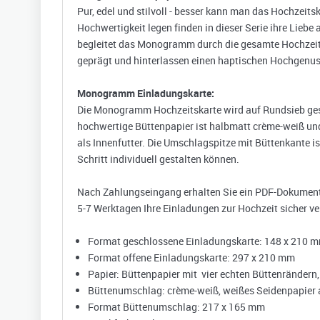
Pur, edel und stilvoll - besser kann man das Hochzeits
Hochwertigkeit legen finden in dieser Serie ihre Liebe
begleitet das Monogramm durch die gesamte Hochzeit
geprägt und hinterlassen einen haptischen Hochgenus
Monogramm Einladungskarte:
Die Monogramm Hochzeitskarte wird auf Rundsieb gesc
hochwertige Büttenpapier ist halbmatt crème-weiß und
als Innenfutter. Die Umschlagspitze mit Büttenkante is
Schritt individuell gestalten können.
Nach Zahlungseingang erhalten Sie ein PDF-Dokument m
5-7 Werktagen Ihre Einladungen zur Hochzeit sicher ve
Format geschlossene Einladungskarte: 148 x 210 
Format offene Einladungskarte: 297 x 210 mm
Papier: Büttenpapier mit vier echten Büttenrändern
Büttenumschlag: crème-weiß, weißes Seidenpapier a
Format Büttenumschlag: 217 x 165 mm