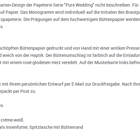
karten-Design der Papeterie Serie "Pure Wedding" nicht beschreiben. Für a
 auf Papier. Das Monogramm wird individuell auf die Initialen des Brautp
spapeterie. Die Prägungen auf dem hochwertigem Büttenpapier werden
s.
höpften Büttenpapier gedruckt und von Hand mit einer antiken Presse 
 weich von der Haptik. Der Büttenumschlag ist farblich auf die Einlad
t mit einem rosé-glodenen Herz veredelt. Auf der Musterkarte links befind
it Ihrem persönlichen Entwurf per E-Mail zur Druckfreigabe. Nach Ihre
rpackt per Post zu.
mm
, crème-weiß
ls Innenfutter, Spitzlasche mit Büttenrand