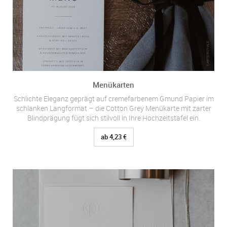
Menükarten
Schlichte Eleganz geprägt auf cremefarbenem Gmund Papier im
schlanken Langformat – die Cotton Grey Menükarte mit zarter
Blindprägung fügt sich stilvoll in Ihre Hochzeitstafel ein.
ab 4,23 €