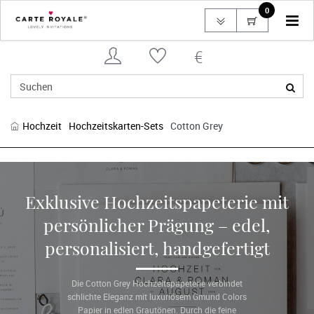
0
Tog
navi
Hochzeit
Hochzeitskarten-Sets
Cotton Grey
Exklusive Hochzeitspapeterie mit
persönlicher Prägung – edel,
personalisiert, handgefertigt
Die Cotton Grey Hochzeitspapeterie verbindet
schlichte Eleganz mit luxuriösem Gmund Colors
Papier in edlen Grautönen. Durch die feine