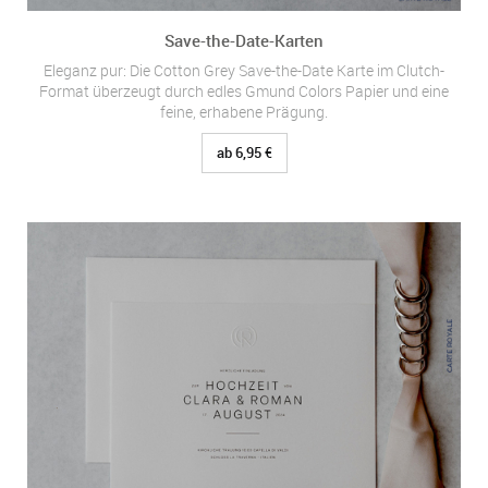
Save-the-Date-Karten
Eleganz pur: Die Cotton Grey Save-the-Date Karte im Clutch-
Format überzeugt durch edles Gmund Colors Papier und eine
feine, erhabene Prägung.
ab 6,95 €