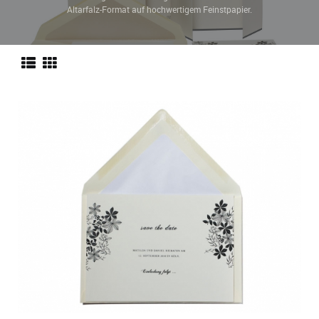
Altarfalz-Format auf hochwertigem Feinstpapier.