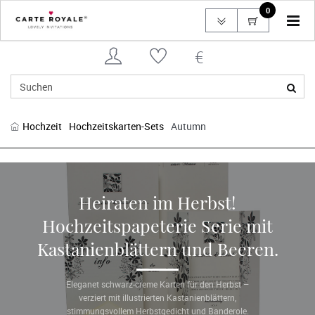
0
Tog
navi
Hochzeit
Hochzeitskarten-Sets
Autumn
Heiraten im Herbst!
Hochzeitspapeterie Serie mit
Kastanienblättern und Beeren.
Eleganet schwarz-creme Karten für den Herbst –
verziert mit illustrierten Kastanienblättern,
stimmungsvollem Herbstgedicht und Banderole.