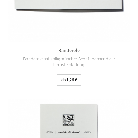
Banderole
Banderole mit kalligrafischer Schrift passend zur
Herbsteinladung.
ab 1,26 €