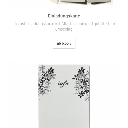
Einladungskarte
Herbsteinladungskarte mit Altarfalz und gold gefüttertem
Umschlag.
ab 6,55 €