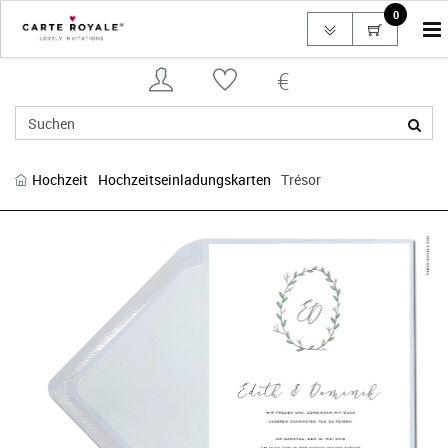
0
To
na
Hochzeit
Hochzeitseinladungskarten
Trésor