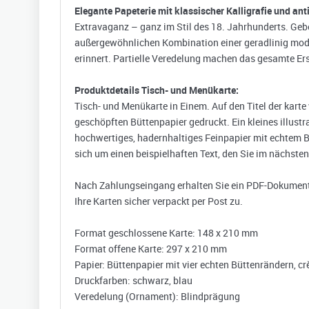
Elegante Papeterie mit klassischer Kalligrafie und an
Extravaganz – ganz im Stil des 18. Jahrhunderts. Geb
außergewöhnlichen Kombination einer geradlinig modern
erinnert. Partielle Veredelung machen das gesamte Ers
Produktdetails Tisch- und Menükarte:
Tisch- und Menükarte in Einem. Auf den Titel der kart
geschöpften Büttenpapier gedruckt. Ein kleines illust
hochwertiges, hadernhaltiges Feinpapier mit echtem Büt
sich um einen beispielhaften Text, den Sie im nächsten 
Nach Zahlungseingang erhalten Sie ein PDF-Dokument m
Ihre Karten sicher verpackt per Post zu.
Format geschlossene Karte: 148 x 210 mm
Format offene Karte: 297 x 210 mm
Papier: Büttenpapier mit vier echten Büttenrändern, c
Druckfarben: schwarz, blau
Veredelung (Ornament): Blindprägung