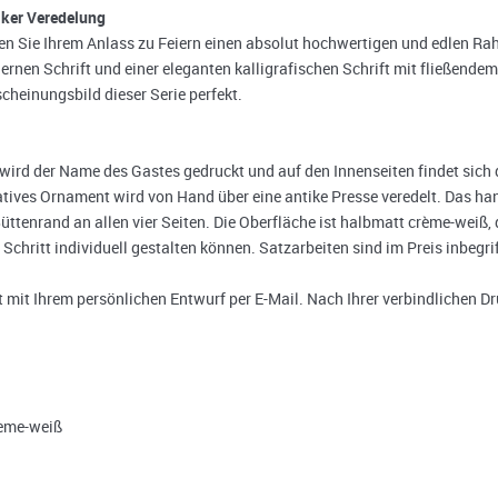
tiker Veredelung
en Sie Ihrem Anlass zu Feiern einen absolut hochwertigen und edlen Ra
en Schrift und einer eleganten kalligrafischen Schrift mit fließendem 
cheinungsbild dieser Serie perfekt.
e wird der Name des Gastes gedruckt und auf den Innenseiten findet sic
ratives Ornament wird von Hand über eine antike Presse veredelt. Das ha
tenrand an allen vier Seiten. Die Oberfläche ist halbmatt crème-weiß, d
Schritt individuell gestalten können. Satzarbeiten sind im Preis inbegri
it Ihrem persönlichen Entwurf per E-Mail. Nach Ihrer verbindlichen Dr
rème-weiß