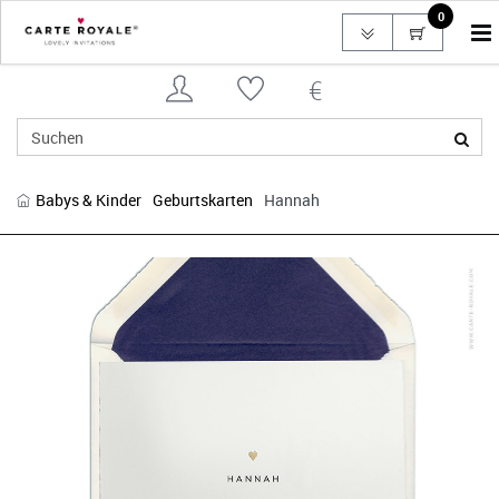
0
To
na
Babys & Kinder
Geburtskarten
Hannah